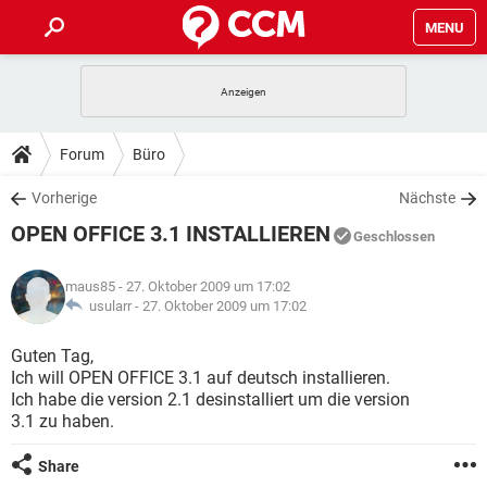
MENU
HOME
SPIELE
STREAMING
TIPPS & TRICKS
Forum
Büro
ANDROID
IOS
SPIELE
STREAMING
DOWNLOADS
Vorherige
Nächste
WINDOWS 10
INSTAGRAM
ANDROID
IOS
OPEN OFFICE 3.1 INSTALLIEREN
WHATSAPP
SPIELE
TIKTOK
STREAMING
Geschlossen
FORUM
WINDOWS 10
INSTAGRAM
FACEBOOK
ANDROID
HARDWARE
IOS
maus85
- 27. Oktober 2009 um 17:02
WHATSAPP
SPIELE
TIKTOK
STREAMING
LEXIKON
usularr -
27. Oktober 2009 um 17:02
WINDOWS 10
INSTAGRAM
FACEBOOK
ANDROID
HARDWARE
IOS
WHATSAPP
SPIELE
TIKTOK
STREAMING
Guten Tag,
WINDOWS 10
INSTAGRAM
Ich will OPEN OFFICE 3.1 auf deutsch installieren.
FACEBOOK
ANDROID
HARDWARE
IOS
Ich habe die version 2.1 desinstalliert um die version
WHATSAPP
TIKTOK
3.1 zu haben.
WINDOWS 10
INSTAGRAM
FACEBOOK
HARDWARE
WHATSAPP
TIKTOK
Share