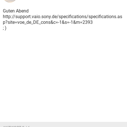
Guten Abend
http://support.vaio.sony.de/specifications/specifications.as
p?site=voe_de_DE_cons&c=-1&s=-1&m=2393
; )