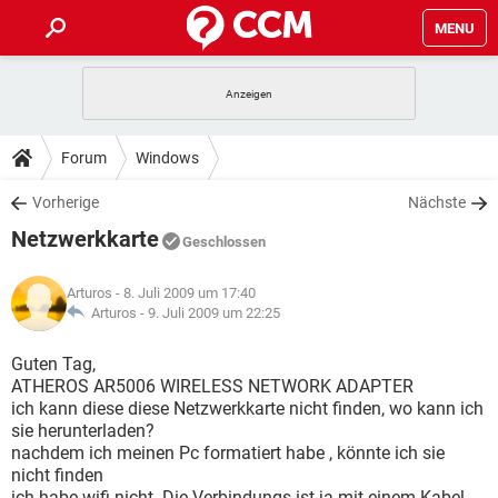
MENU
HOME
SPIELE
STREAMING
TIPPS & TRICKS
Forum
Windows
ANDROID
IOS
SPIELE
STREAMING
DOWNLOADS
Vorherige
Nächste
WINDOWS 10
INSTAGRAM
ANDROID
IOS
Netzwerkkarte
WHATSAPP
SPIELE
TIKTOK
STREAMING
Geschlossen
FORUM
WINDOWS 10
INSTAGRAM
FACEBOOK
ANDROID
HARDWARE
IOS
Arturos
- 8. Juli 2009 um 17:40
WHATSAPP
SPIELE
TIKTOK
STREAMING
LEXIKON
Arturos -
9. Juli 2009 um 22:25
WINDOWS 10
INSTAGRAM
FACEBOOK
ANDROID
HARDWARE
IOS
WHATSAPP
SPIELE
TIKTOK
STREAMING
Guten Tag,
WINDOWS 10
INSTAGRAM
ATHEROS AR5006 WIRELESS NETWORK ADAPTER
FACEBOOK
ANDROID
HARDWARE
IOS
ich kann diese diese Netzwerkkarte nicht finden, wo kann ich
WHATSAPP
TIKTOK
sie herunterladen?
WINDOWS 10
INSTAGRAM
FACEBOOK
HARDWARE
nachdem ich meinen Pc formatiert habe , könnte ich sie
WHATSAPP
TIKTOK
nicht finden
ich habe wifi nicht. Die Verbindungs ist ja mit einem Kabel