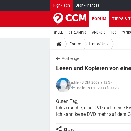
High-Tech
Droit-Finances
FORUM
TIPPS & 
SPIELE
STREAMING
ANDROID
IOS
WIND
Forum
Linux/Unix
Vorherige
Lesen und Kopieren von ein
adile
- 8 Okt 2009 à 12:37
adile -
9 Okt 2009 à 00:23
Guten Tag,
Ich versuche, eine DVD auf meine Fes
Ich kann keine DVD mehr auf dem C
Share