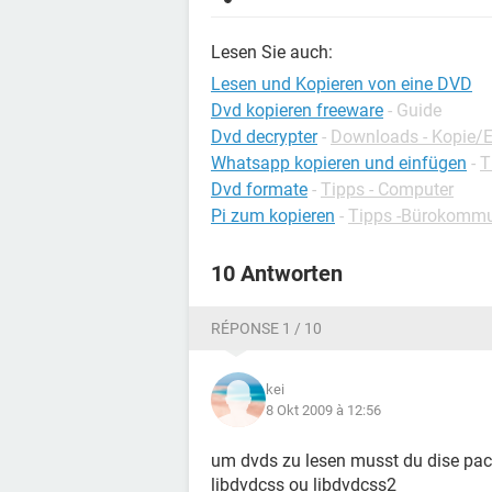
Lesen Sie auch:
Lesen und Kopieren von eine DVD
Dvd kopieren freeware
- Guide
Dvd decrypter
-
Downloads - Kopie/E
Whatsapp kopieren und einfügen
-
T
Dvd formate
-
Tipps - Computer
Pi zum kopieren
-
Tipps -Bürokommu
10 Antworten
RÉPONSE 1 / 10
kei
8 Okt 2009 à 12:56
um dvds zu lesen musst du dise pack
libdvdcss ou libdvdcss2