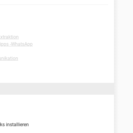
xtraktion
ipps -WhatsApp
nikation
s installieren