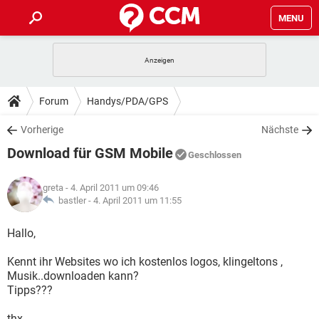
MENU
HOME
SPIELE
STREAMING
TIPPS & TRICKS
Forum
Handys/PDA/GPS
ANDROID
IOS
SPIELE
STREAMING
DOWNLOADS
Vorherige
Nächste
WINDOWS 10
INSTAGRAM
ANDROID
IOS
Download für GSM Mobile
WHATSAPP
SPIELE
TIKTOK
STREAMING
Geschlossen
FORUM
WINDOWS 10
INSTAGRAM
FACEBOOK
ANDROID
HARDWARE
IOS
greta
- 4. April 2011 um 09:46
WHATSAPP
SPIELE
TIKTOK
STREAMING
LEXIKON
bastler -
4. April 2011 um 11:55
WINDOWS 10
INSTAGRAM
FACEBOOK
ANDROID
HARDWARE
IOS
WHATSAPP
SPIELE
TIKTOK
STREAMING
Hallo,
WINDOWS 10
INSTAGRAM
FACEBOOK
ANDROID
HARDWARE
IOS
Kennt ihr Websites wo ich kostenlos logos, klingeltons ,
WHATSAPP
TIKTOK
Musik..downloaden kann?
WINDOWS 10
INSTAGRAM
FACEBOOK
HARDWARE
Tipps???
WHATSAPP
TIKTOK
thx