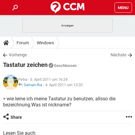
MENU
HOME
SPIELE
STREAMING
TIPPS & TRICKS
Forum
Windows
ANDROID
IOS
SPIELE
STREAMING
DOWNLOADS
Vorherige
Nächste
WINDOWS 10
INSTAGRAM
ANDROID
IOS
Tastatur zeichen
WHATSAPP
SPIELE
TIKTOK
STREAMING
Geschlossen
FORUM
WINDOWS 10
INSTAGRAM
FACEBOOK
ANDROID
HARDWARE
IOS
Petra
- 3. April 2011 um 16:24
WHATSAPP
SPIELE
TIKTOK
STREAMING
LEXIKON
Saman.tha
-
4. April 2011 um 13:20
WINDOWS 10
INSTAGRAM
FACEBOOK
ANDROID
HARDWARE
IOS
WHATSAPP
SPIELE
TIKTOK
STREAMING
> wie lerne ich meine Tastatur zu benutzen, allsso die
WINDOWS 10
INSTAGRAM
bezeichnung.Was ist nickname?
FACEBOOK
ANDROID
HARDWARE
IOS
WHATSAPP
TIKTOK
WINDOWS 10
INSTAGRAM
Share
FACEBOOK
HARDWARE
WHATSAPP
TIKTOK
Lesen Sie auch: