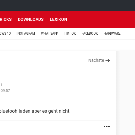
TRICKS
DOWNLOADS
LEXIKON
OWS 10
INSTAGRAM
WHATSAPP
TIKTOK
FACEBOOK
HARDWARE
Nächste
21
 09:57
luetooh laden aber es geht nicht.