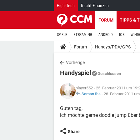
High-Tech
Recht-Finanzen
FORUM
TIPPS & 
SPIELE
STREAMING
ANDROID
IOS
WIND
Forum
Handys/PDA/GPS
Vorherige
Handyspiel
Geschlossen
player552
- 25. Februar 2011 um 19:
Saman.tha
-
28. Februar 2011 um
Guten tag,
ich möchte gerne doodle jump über b
Share