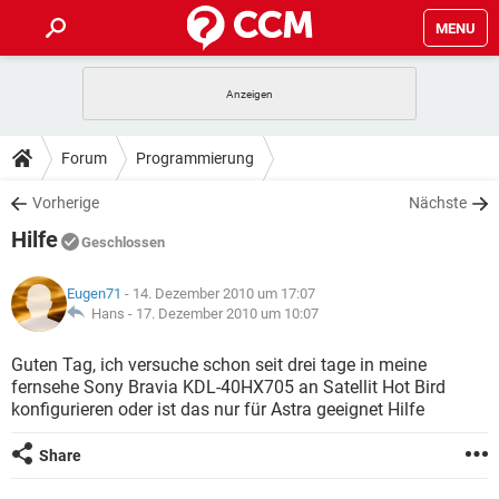
MENU
HOME
SPIELE
STREAMING
TIPPS & TRICKS
Forum
Programmierung
ANDROID
IOS
SPIELE
STREAMING
DOWNLOADS
Vorherige
Nächste
WINDOWS 10
INSTAGRAM
ANDROID
IOS
Hilfe
WHATSAPP
SPIELE
TIKTOK
STREAMING
Geschlossen
FORUM
WINDOWS 10
INSTAGRAM
FACEBOOK
ANDROID
HARDWARE
IOS
Eugen71
- 14. Dezember 2010 um 17:07
WHATSAPP
SPIELE
TIKTOK
STREAMING
LEXIKON
Hans -
17. Dezember 2010 um 10:07
WINDOWS 10
INSTAGRAM
FACEBOOK
ANDROID
HARDWARE
IOS
WHATSAPP
SPIELE
TIKTOK
STREAMING
Guten Tag, ich versuche schon seit drei tage in meine
WINDOWS 10
INSTAGRAM
fernsehe Sony Bravia KDL-40HX705 an Satellit Hot Bird
FACEBOOK
ANDROID
HARDWARE
IOS
konfigurieren oder ist das nur für Astra geeignet Hilfe
WHATSAPP
TIKTOK
WINDOWS 10
INSTAGRAM
FACEBOOK
HARDWARE
Share
WHATSAPP
TIKTOK