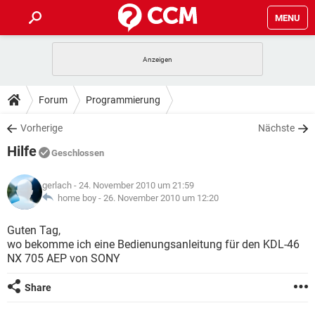
MENU
HOME
SPIELE
STREAMING
TIPPS & TRICKS
Forum
Programmierung
ANDROID
IOS
SPIELE
STREAMING
DOWNLOADS
Vorherige
Nächste
WINDOWS 10
INSTAGRAM
ANDROID
IOS
Hilfe
WHATSAPP
SPIELE
TIKTOK
STREAMING
Geschlossen
FORUM
WINDOWS 10
INSTAGRAM
FACEBOOK
ANDROID
HARDWARE
IOS
gerlach
- 24. November 2010 um 21:59
WHATSAPP
SPIELE
TIKTOK
STREAMING
LEXIKON
home boy -
26. November 2010 um 12:20
WINDOWS 10
INSTAGRAM
FACEBOOK
ANDROID
HARDWARE
IOS
WHATSAPP
SPIELE
TIKTOK
STREAMING
Guten Tag,
WINDOWS 10
INSTAGRAM
wo bekomme ich eine Bedienungsanleitung für den KDL-46
FACEBOOK
ANDROID
HARDWARE
IOS
NX 705 AEP von SONY
WHATSAPP
TIKTOK
WINDOWS 10
INSTAGRAM
FACEBOOK
HARDWARE
Share
WHATSAPP
TIKTOK