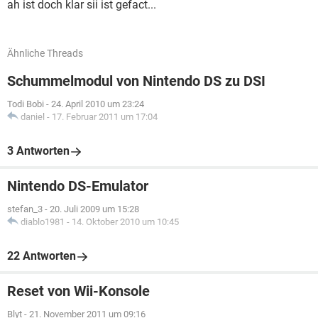
ah ist doch klar sii ist gefact...
Ähnliche Threads
Schummelmodul von Nintendo DS zu DSI
Todi Bobi
-
24. April 2010 um 23:24
daniel
-
17. Februar 2011 um 17:04
3 Antworten
Nintendo DS-Emulator
stefan_3
-
20. Juli 2009 um 15:28
diablo1981
-
14. Oktober 2010 um 10:45
22 Antworten
Reset von Wii-Konsole
Blyt
-
21. November 2011 um 09:16