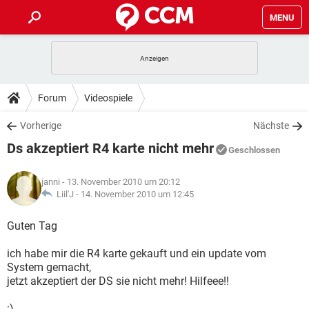
MENU
HOME
SPIELE
STREAMING
TIPPS & TRICKS
Forum
Videospiele
ANDROID
IOS
SPIELE
STREAMING
DOWNLOADS
Vorherige
Nächste
WINDOWS 10
INSTAGRAM
ANDROID
IOS
Ds akzeptiert R4 karte nicht mehr
WHATSAPP
SPIELE
TIKTOK
STREAMING
Geschlossen
FORUM
WINDOWS 10
INSTAGRAM
FACEBOOK
ANDROID
HARDWARE
IOS
janni
- 13. November 2010 um 20:12
WHATSAPP
SPIELE
TIKTOK
STREAMING
LEXIKON
Liil'J -
14. November 2010 um 12:45
WINDOWS 10
INSTAGRAM
FACEBOOK
ANDROID
HARDWARE
IOS
WHATSAPP
SPIELE
TIKTOK
STREAMING
Guten Tag
WINDOWS 10
INSTAGRAM
FACEBOOK
ANDROID
HARDWARE
IOS
ich habe mir die R4 karte gekauft und ein update vom
WHATSAPP
TIKTOK
System gemacht,
WINDOWS 10
INSTAGRAM
FACEBOOK
HARDWARE
jetzt akzeptiert der DS sie nicht mehr! Hilfeee!!
WHATSAPP
TIKTOK
:)