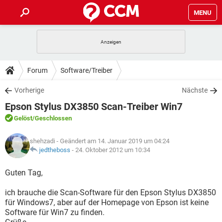
MENU
HOME
SPIELE
STREAMING
TIPPS & TRICKS
Forum
Software/Treiber
ANDROID
IOS
SPIELE
STREAMING
DOWNLOADS
Vorherige
Nächste
WINDOWS 10
INSTAGRAM
ANDROID
IOS
Epson Stylus DX3850 Scan-Treiber Win7
WHATSAPP
SPIELE
TIKTOK
STREAMING
FORUM
WINDOWS 10
INSTAGRAM
Gelöst
/Geschlossen
FACEBOOK
ANDROID
HARDWARE
IOS
WHATSAPP
SPIELE
TIKTOK
STREAMING
LEXIKON
WINDOWS 10
shehzadi
- Geändert am 14. Januar 2019 um 04:24
INSTAGRAM
FACEBOOK
ANDROID
HARDWARE
IOS
jedtheboss
-
24. Oktober 2012 um 10:34
WHATSAPP
SPIELE
TIKTOK
STREAMING
WINDOWS 10
INSTAGRAM
Guten Tag,
FACEBOOK
ANDROID
HARDWARE
IOS
WHATSAPP
TIKTOK
ich brauche die Scan-Software für den Epson Stylus DX3850
WINDOWS 10
INSTAGRAM
FACEBOOK
HARDWARE
für Windows7, aber auf der Homepage von Epson ist keine
WHATSAPP
TIKTOK
Software für Win7 zu finden.