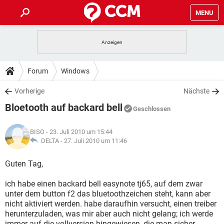
MENU
HOME
SPIELE
STREAMING
TIPPS & TRICKS
Forum
Windows
ANDROID
IOS
SPIELE
STREAMING
DOWNLOADS
Vorherige
Nächste
WINDOWS 10
INSTAGRAM
ANDROID
IOS
Bloetooth auf backard bell
WHATSAPP
SPIELE
TIKTOK
STREAMING
Geschlossen
FORUM
WINDOWS 10
INSTAGRAM
FACEBOOK
ANDROID
HARDWARE
IOS
BISO
- 23. Juli 2010 um 15:44
WHATSAPP
SPIELE
TIKTOK
STREAMING
LEXIKON
DELTA -
27. Juli 2010 um 11:46
WINDOWS 10
INSTAGRAM
FACEBOOK
ANDROID
HARDWARE
IOS
WHATSAPP
SPIELE
TIKTOK
STREAMING
Guten Tag,
WINDOWS 10
INSTAGRAM
FACEBOOK
ANDROID
HARDWARE
IOS
ich habe einen backard bell easynote tj65, auf dem zwar
WHATSAPP
TIKTOK
unter dem button f2 das bluetoothzeichen steht, kann aber
WINDOWS 10
INSTAGRAM
FACEBOOK
HARDWARE
nicht aktiviert werden. habe daraufhin versucht, einen treiber
WHATSAPP
TIKTOK
herunterzuladen, was mir aber auch nicht gelang; ich werde
immer auf die vollversion hingewiesen, die man sicher