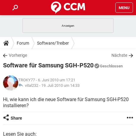
MENU
HOME
SPIELE
STREAMING
TIPPS & TRICKS
Forum
Software/Treiber
ANDROID
IOS
SPIELE
STREAMING
DOWNLOADS
Vorherige
Nächste
WINDOWS 10
INSTAGRAM
ANDROID
IOS
Software für Samsung SGH-P520
WHATSAPP
SPIELE
TIKTOK
STREAMING
Geschlossen
FORUM
WINDOWS 10
INSTAGRAM
FACEBOOK
ANDROID
HARDWARE
IOS
TROKY77
- 6. Juni 2010 um 17:21
WHATSAPP
SPIELE
TIKTOK
STREAMING
LEXIKON
vital232 -
19. Juli 2010 um 14:33
WINDOWS 10
INSTAGRAM
FACEBOOK
ANDROID
HARDWARE
IOS
WHATSAPP
SPIELE
TIKTOK
STREAMING
Hi, wie kann ich die neue Software für Samsung SGH-P520
WINDOWS 10
INSTAGRAM
installieren?
FACEBOOK
ANDROID
HARDWARE
IOS
WHATSAPP
TIKTOK
WINDOWS 10
INSTAGRAM
Share
FACEBOOK
HARDWARE
WHATSAPP
TIKTOK
Lesen Sie auch: