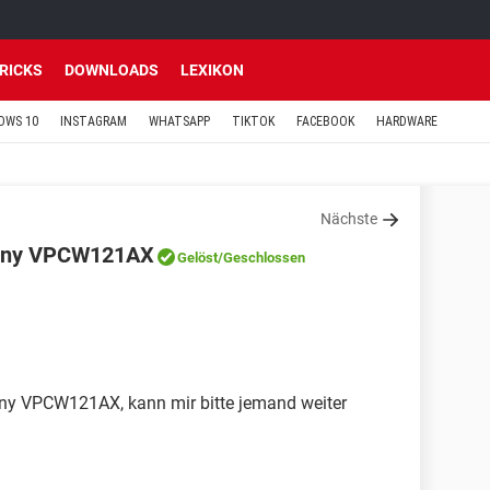
TRICKS
DOWNLOADS
LEXIKON
OWS 10
INSTAGRAM
WHATSAPP
TIKTOK
FACEBOOK
HARDWARE
Nächste
 Sony VPCW121AX
Gelöst
/Geschlossen
Sony VPCW121AX, kann mir bitte jemand weiter