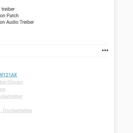
treiber
on Patch
on Audio Treiber
PCW121AX
ber/Drivers
ion
ckertreiber
 Druckertreiber