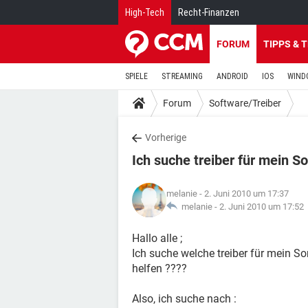
High-Tech
Recht-Finanzen
FORUM
TIPPS & 
SPIELE
STREAMING
ANDROID
IOS
WIND
Forum
Software/Treiber
Vorherige
Ich suche treiber für mein
melanie
- 2. Juni 2010 um 17:37
melanie -
2. Juni 2010 um 17:52
Hallo alle ;
Ich suche welche treiber für mein 
helfen ????
Also, ich suche nach :