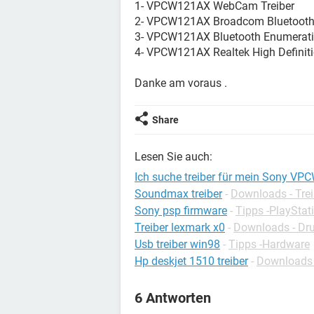
1- VPCW121AX WebCam Treiber
2- VPCW121AX Broadcom Bluetooth 
3- VPCW121AX Bluetooth Enumerati
4- VPCW121AX Realtek High Definiti
Danke am voraus .
Share
Lesen Sie auch:
Ich suche treiber für mein Sony V
Soundmax treiber
-
Downloads - Trei
Sony psp firmware
-
Tipps -PlayStat
Treiber lexmark x0
-
Downloads - Dru
Usb treiber win98
-
Tipps -Hardware
Hp deskjet 1510 treiber
-
Downloads -
6 Antworten