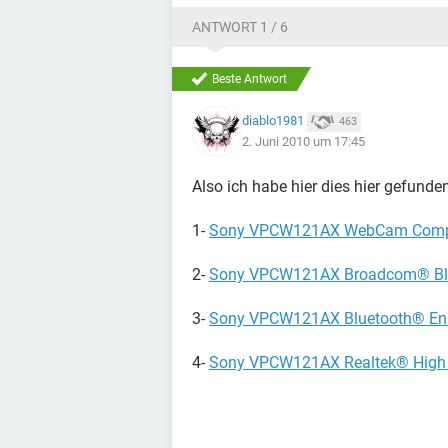
ANTWORT 1 / 6
Beste Antwort
diablo1981
463
2. Juni 2010 um 17:45
Also ich habe hier dies hier gefund
1-
Sony VPCW121AX WebCam Compan
2-
Sony VPCW121AX Broadcom® Blue
3-
Sony VPCW121AX Bluetooth® Enu
4-
Sony VPCW121AX Realtek® High De