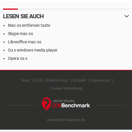
LESEN SIE AUCH
Mac os entfernen taste
Skype mac os
Libreoffice mac os
Os x windows media player
Opera os x
Team
AGB
Datenschutz
Kontakt
Impressum
Cookie-Verwaltung
www.recht-finanzen.de