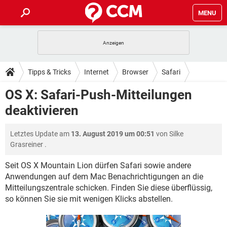
MENU
HOME
SPIELE
STREAMING
TIPPS & TRICKS
Tipps & Tricks
Internet
Browser
Safari
ANDROID
IOS
SPIELE
STREAMING
DOWNLOADS
OS X: Safari-Push-Mitteilungen
WINDOWS 10
INSTAGRAM
ANDROID
IOS
deaktivieren
WHATSAPP
SPIELE
TIKTOK
STREAMING
FORUM
WINDOWS 10
INSTAGRAM
FACEBOOK
ANDROID
HARDWARE
IOS
Letztes Update am
13. August 2019 um 00:51
von
Silke
WHATSAPP
SPIELE
TIKTOK
STREAMING
LEXIKON
WINDOWS 10
Grasreiner
.
INSTAGRAM
FACEBOOK
ANDROID
HARDWARE
IOS
WHATSAPP
SPIELE
TIKTOK
STREAMING
Seit OS X Mountain Lion dürfen Safari sowie andere
WINDOWS 10
INSTAGRAM
Anwendungen auf dem Mac Benachrichtigungen an die
FACEBOOK
ANDROID
HARDWARE
IOS
Mitteilungszentrale schicken. Finden Sie diese überflüssig,
WHATSAPP
TIKTOK
WINDOWS 10
INSTAGRAM
so können Sie sie mit wenigen Klicks abstellen.
FACEBOOK
HARDWARE
WHATSAPP
TIKTOK