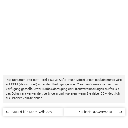
Das Dokument mit dem Titel « OS X: Safari-Push-Mitteilungen deaktivieren » wird
auf
CCM
(
de.ccm.net
) unter den Bedingungen der
Creative Commons-Lizenz
zur
Verfügung gestellt. Unter Berücksichtigung der Lizenzvereinbarungen dürfen Sie
das Dokument verwenden, verändern und kopieren, wenn Sie dabei
CCM
deutlich
als Urheber kennzeichnen.
Safari für Mac: Adblock
Safari: Browserdaten
installieren
löschen