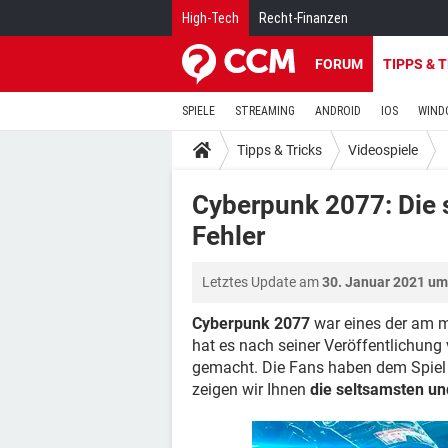
High-Tech
Recht-Finanzen
FORUM
TIPPS & 
SPIELE
STREAMING
ANDROID
IOS
WIND
Tipps & Tricks
Videospiele
Cyberpunk 2077: Die 
Fehler
Letztes Update am
30. Januar 2021 um
Cyberpunk 2077
war eines der am me
hat es nach seiner Veröffentlichung 
gemacht. Die Fans haben dem Spiel
zeigen wir Ihnen
die seltsamsten un