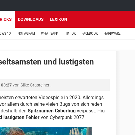
TRICKS
DOWNLOADS
LEXIKON
OWS 10
INSTAGRAM
WHATSAPP
TIKTOK
FACEBOOK
HARDWARE
seltsamsten und lustigsten
 03:27
von
Silke Grasreiner
.
isten erwarteten Videospiele in 2020. Allerdings
vor allem durch seine vielen Bugs von sich reden
 deshalb den
Spitznamen Cyberbug
verpasst. Hier
d lustigsten Fehler
von Cyberpunk 2077.