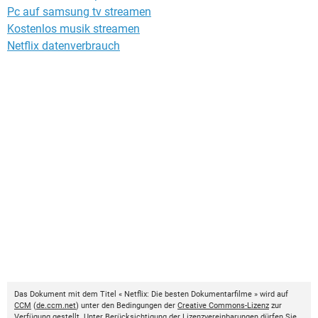
Pc auf samsung tv streamen
Kostenlos musik streamen
Netflix datenverbrauch
Das Dokument mit dem Titel « Netflix: Die besten Dokumentarfilme » wird auf
CCM
(
de.ccm.net
) unter den Bedingungen der
Creative Commons-Lizenz
zur
Verfügung gestellt. Unter Berücksichtigung der Lizenzvereinbarungen dürfen Sie