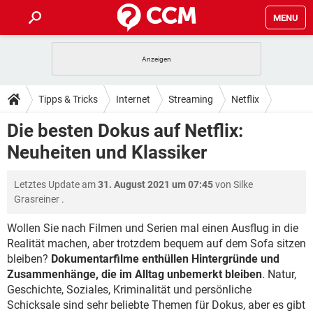
MENU
HOME
SPIELE
STREAMING
TIPPS & TRICKS
Tipps & Tricks
Internet
Streaming
Netflix
ANDROID
IOS
SPIELE
STREAMING
DOWNLOADS
Die besten Dokus auf Netflix:
WINDOWS 10
INSTAGRAM
ANDROID
IOS
Neuheiten und Klassiker
WHATSAPP
SPIELE
TIKTOK
STREAMING
FORUM
WINDOWS 10
INSTAGRAM
FACEBOOK
ANDROID
HARDWARE
IOS
Letztes Update am
31. August 2021 um 07:45
von
Silke
WHATSAPP
SPIELE
TIKTOK
STREAMING
LEXIKON
WINDOWS 10
Grasreiner
.
INSTAGRAM
FACEBOOK
ANDROID
HARDWARE
IOS
WHATSAPP
SPIELE
TIKTOK
STREAMING
Wollen Sie nach Filmen und Serien mal einen Ausflug in die
WINDOWS 10
INSTAGRAM
Realität machen, aber trotzdem bequem auf dem Sofa sitzen
FACEBOOK
ANDROID
HARDWARE
IOS
bleiben?
Dokumentarfilme enthüllen Hintergründe und
WHATSAPP
TIKTOK
WINDOWS 10
INSTAGRAM
Zusammenhänge, die im Alltag unbemerkt bleiben
. Natur,
FACEBOOK
HARDWARE
Geschichte, Soziales, Kriminalität und persönliche
WHATSAPP
TIKTOK
Schicksale sind sehr beliebte Themen für Dokus, aber es gibt