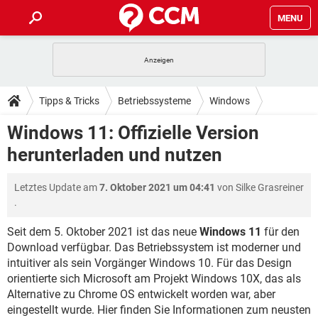
MENU
HOME
SPIELE
STREAMING
TIPPS & TRICKS
Tipps & Tricks
Betriebssysteme
Windows
ANDROID
IOS
SPIELE
STREAMING
DOWNLOADS
Windows 11: Offizielle Version
WINDOWS 10
INSTAGRAM
ANDROID
IOS
herunterladen und nutzen
WHATSAPP
SPIELE
TIKTOK
STREAMING
FORUM
WINDOWS 10
INSTAGRAM
FACEBOOK
ANDROID
HARDWARE
IOS
Letztes Update am
7. Oktober 2021 um 04:41
von
Silke Grasreiner
WHATSAPP
SPIELE
TIKTOK
STREAMING
LEXIKON
WINDOWS 10
.
INSTAGRAM
FACEBOOK
ANDROID
HARDWARE
IOS
WHATSAPP
SPIELE
TIKTOK
STREAMING
Seit dem 5. Oktober 2021 ist das neue
Windows 11
für den
WINDOWS 10
INSTAGRAM
Download verfügbar. Das Betriebssystem ist moderner und
FACEBOOK
ANDROID
HARDWARE
IOS
intuitiver als sein Vorgänger Windows 10. Für das Design
WHATSAPP
TIKTOK
WINDOWS 10
INSTAGRAM
orientierte sich Microsoft am Projekt Windows 10X, das als
FACEBOOK
HARDWARE
Alternative zu Chrome OS entwickelt worden war, aber
WHATSAPP
TIKTOK
eingestellt wurde. Hier finden Sie Informationen zum neusten