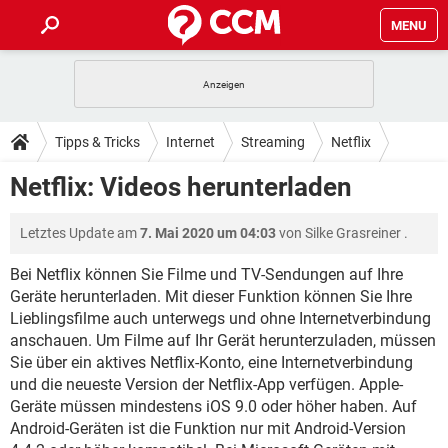
MENU
HOME
SPIELE
STREAMING
TIPPS & TRICKS
Tipps & Tricks
Internet
Streaming
Netflix
ANDROID
IOS
SPIELE
STREAMING
DOWNLOADS
Netflix: Videos herunterladen
WINDOWS 10
INSTAGRAM
ANDROID
IOS
WHATSAPP
SPIELE
TIKTOK
STREAMING
FORUM
Letztes Update am
7. Mai 2020 um 04:03
von
Silke Grasreiner
.
WINDOWS 10
INSTAGRAM
FACEBOOK
ANDROID
HARDWARE
IOS
WHATSAPP
SPIELE
TIKTOK
STREAMING
Bei Netflix können Sie Filme und TV-Sendungen auf Ihre
LEXIKON
WINDOWS 10
INSTAGRAM
Geräte herunterladen. Mit dieser Funktion können Sie Ihre
FACEBOOK
ANDROID
HARDWARE
IOS
Lieblingsfilme auch unterwegs und ohne Internetverbindung
WHATSAPP
SPIELE
TIKTOK
STREAMING
WINDOWS 10
INSTAGRAM
anschauen. Um Filme auf Ihr Gerät herunterzuladen, müssen
FACEBOOK
ANDROID
HARDWARE
IOS
Sie über ein aktives Netflix-Konto, eine Internetverbindung
WHATSAPP
TIKTOK
und die neueste Version der Netflix-App verfügen. Apple-
WINDOWS 10
INSTAGRAM
FACEBOOK
HARDWARE
Geräte müssen mindestens iOS 9.0 oder höher haben. Auf
WHATSAPP
TIKTOK
Android-Geräten ist die Funktion nur mit Android-Version