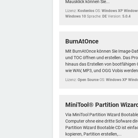
Mausklick können Sie...
Lizenz:
Kostenlos
OS:
Windows XP Windows
Windows 10
Sprache:
DE
Version:
5.0.4
BurnAtOnce
Mit BurnAtOnce können Sie Image-Dat
und TOC öffnen und erstellen. Das P
hinaus das Erstellen von bootfähige
wie WAV, MP3, und OGG Vobis werden 
Lizenz:
Open Source
OS:
Windows XP Wind
MiniTool® Partition Wizar
Via MiniTool Partition Wizard Bootable
Computer ohne eine dritte Sofware dir
Partition Wizard Bootable CD ist einfac
kopieren, Partition erstellen,...