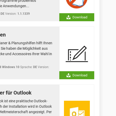
 Programme problemlos
alle Anwendungen...
DE
Version:
1.1.1339
Download
fen
ner & Planungshilfen hilft Ihnen
Sie haben die Möglichkeit aus
ke und Accessoires Ihrer Wahl in
8 Windows 10
Sprache:
DE
Version:
Download
r für Outlook
 ist eine praktische Outlook-
h der Installation wird in Outlook
l-Weltmeisterschaft angezeigt. Per