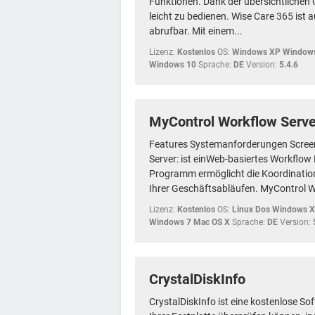
Funktionen. Dank der übersichtlichen
leicht zu bedienen. Wise Care 365 ist a
abrufbar. Mit einem...
Lizenz:
Kostenlos
OS:
Windows XP Windows
Windows 10
Sprache:
DE
Version:
5.4.6
MyControl Workflow Serve
Features Systemanforderungen Scree
Server: ist einWeb-basiertes Workfl
Programm ermöglicht die Koordinati
Ihrer Geschäftsabläufen. MyControl Wo
Lizenz:
Kostenlos
OS:
Linux Dos Windows 
Windows 7 Mac OS X
Sprache:
DE
Version:
CrystalDiskInfo
CrystalDiskInfo ist eine kostenlose S