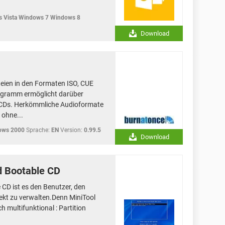
 Vista Windows 7 Windows 8
Download
eien in den Formaten ISO, CUE
rogramm ermöglicht darüber
n CDs. Herkömmliche Audioformate
ohne...
ows 2000
Sprache:
EN
Version:
0.99.5
Download
d Bootable CD
 CD ist es den Benutzer, den
ekt zu verwalten.Denn MiniTool
h multifunktional : Partition