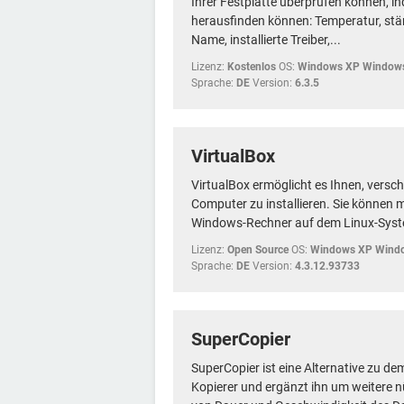
Ihrer Festplatte überprüfen können, i
herausfinden können: Temperatur, stän
Name, installierte Treiber,...
Lizenz:
Kostenlos
OS:
Windows XP Windows
Sprache:
DE
Version:
6.3.5
VirtualBox
VirtualBox ermöglicht es Ihnen, versc
Computer zu installieren. Sie können 
Windows-Rechner auf dem Linux-Syste
Lizenz:
Open Source
OS:
Windows XP Windo
Sprache:
DE
Version:
4.3.12.93733
SuperCopier
SuperCopier ist eine Alternative zu de
Kopierer und ergänzt ihn um weitere n