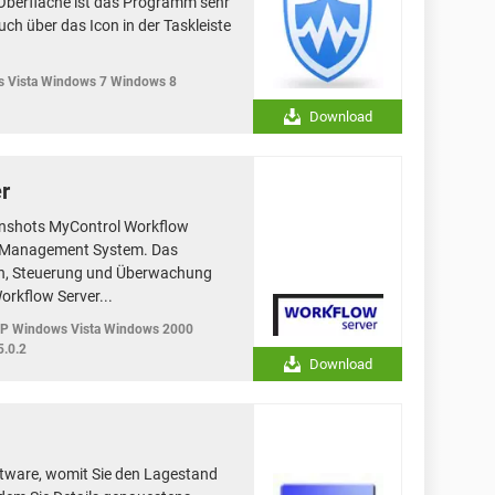
 Oberfläche ist das Programm sehr
uch über das Icon in der Taskleiste
 Vista Windows 7 Windows 8
Download
r
nshots MyControl Workflow
ow Management System. Das
on, Steuerung und Überwachung
rkflow Server...
XP Windows Vista Windows 2000
5.0.2
Download
oftware, womit Sie den Lagestand