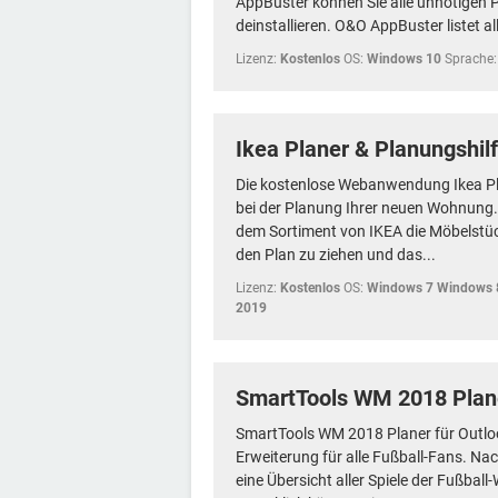
AppBuster können Sie alle unnötigen
deinstallieren. O&O AppBuster listet 
Lizenz:
Kostenlos
OS:
Windows 10
Sprache:
Ikea Planer & Planungshil
Die kostenlose Webanwendung Ikea Pla
bei der Planung Ihrer neuen Wohnung. 
dem Sortiment von IKEA die Möbelstüc
den Plan zu ziehen und das...
Lizenz:
Kostenlos
OS:
Windows 7 Windows 
2019
SmartTools WM 2018 Plane
SmartTools WM 2018 Planer für Outlook
Erweiterung für alle Fußball-Fans. Nac
eine Übersicht aller Spiele der Fußbal