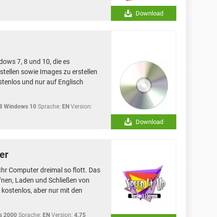
Download
dows 7, 8 und 10, die es
stellen sowie Images zu erstellen
tenlos und nur auf Englisch
8 Windows 10
Sprache:
EN
Version:
Download
er
Ihr Computer dreimal so flott. Das
fnen, Laden und Schließen von
kostenlos, aber nur mit den
s 2000
Sprache:
EN
Version:
4.75