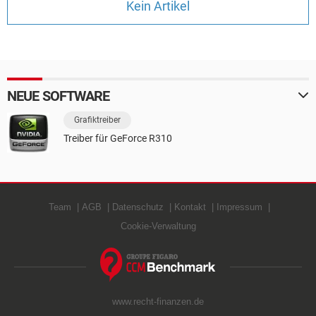
Kein Artikel
FACEBOOK
HARDWARE
NEUE SOFTWARE
Grafiktreiber
Treiber für GeForce R310
Team
AGB
Datenschutz
Kontakt
Impressum
Cookie-Verwaltung
www.recht-finanzen.de