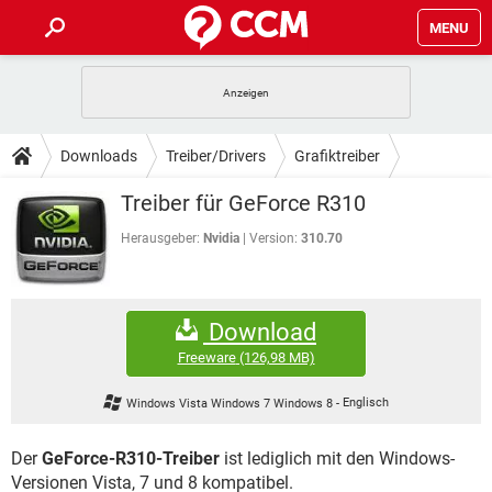
MENU
HOME
SPIELE
STREAMING
TIPPS & TRICKS
Downloads
Treiber/Drivers
Grafiktreiber
ANDROID
IOS
SPIELE
STREAMING
DOWNLOADS
Treiber für GeForce R310
WINDOWS 10
INSTAGRAM
ANDROID
IOS
WHATSAPP
SPIELE
TIKTOK
STREAMING
Herausgeber:
Nvidia
Version:
310.70
FORUM
WINDOWS 10
INSTAGRAM
FACEBOOK
ANDROID
HARDWARE
IOS
WHATSAPP
SPIELE
TIKTOK
STREAMING
LEXIKON
WINDOWS 10
INSTAGRAM
Download
FACEBOOK
ANDROID
HARDWARE
IOS
WHATSAPP
SPIELE
TIKTOK
STREAMING
Freeware
(126,98 MB)
WINDOWS 10
INSTAGRAM
FACEBOOK
ANDROID
HARDWARE
IOS
Windows Vista Windows 7 Windows 8
-
Englisch
WHATSAPP
TIKTOK
WINDOWS 10
INSTAGRAM
FACEBOOK
HARDWARE
Der
GeForce-R310-Treiber
ist lediglich mit den Windows-
WHATSAPP
TIKTOK
Versionen Vista, 7 und 8 kompatibel.