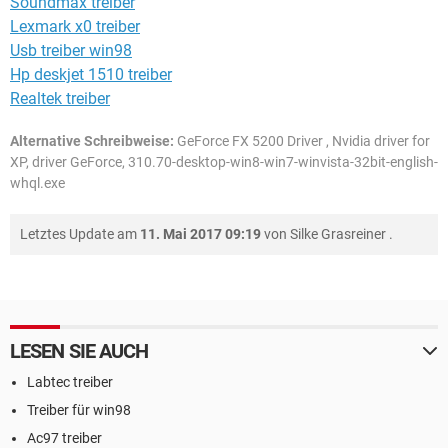
Soundmax treiber
Lexmark x0 treiber
Usb treiber win98
Hp deskjet 1510 treiber
Realtek treiber
Alternative Schreibweise:
GeForce FX 5200 Driver , Nvidia driver for
XP, driver GeForce, 310.70-desktop-win8-win7-winvista-32bit-english-
whql.exe
Letztes Update am
11. Mai 2017 09:19
von
Silke Grasreiner
.
LESEN SIE AUCH
Labtec treiber
Treiber für win98
Ac97 treiber