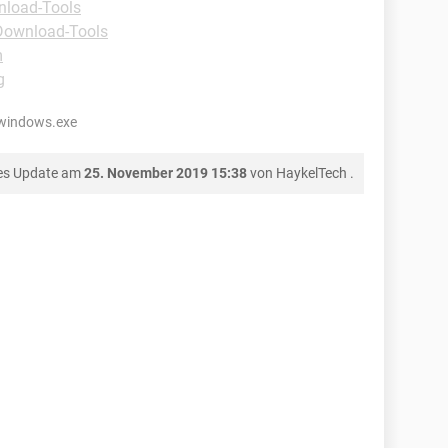
nload-Tools
Download-Tools
m
g
-windows.exe
es Update am
25. November 2019 15:38
von
HaykelTech
.