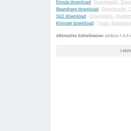
Emule download
-
Downloads - Dow
Bearshare download
-
Downloads - 
Sp2 download
-
Downloads - Syste
Kinoger download
-
Tipps -Streamin
Alternative Schreibweise:
scribus-1.4.8
Letzt