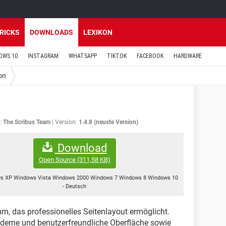
TRICKS
DOWNLOADS
LEXIKON
OWS 10
INSTAGRAM
WHATSAPP
TIKTOK
FACEBOOK
HARDWARE
on
:
The Scribus Team
Version:
1.4.8 (neuste Version)
Download
Open Source
(311,58 KB)
s XP Windows Vista Windows 2000 Windows 7 Windows 8 Windows 10
-
Deutsch
m, das professionelles Seitenlayout ermöglicht.
derne und benutzerfreundliche Oberfläche sowie