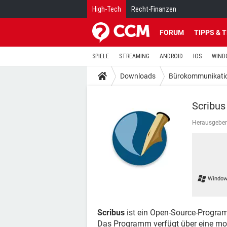
High-Tech
Recht-Finanzen
FORUM
TIPPS & 
SPIELE
STREAMING
ANDROID
IOS
WIND
Downloads
Bürokommunikati
Scribus
Herausgeber
Window
Scribus
ist ein Open-Source-Program
Das Programm verfügt über eine mo