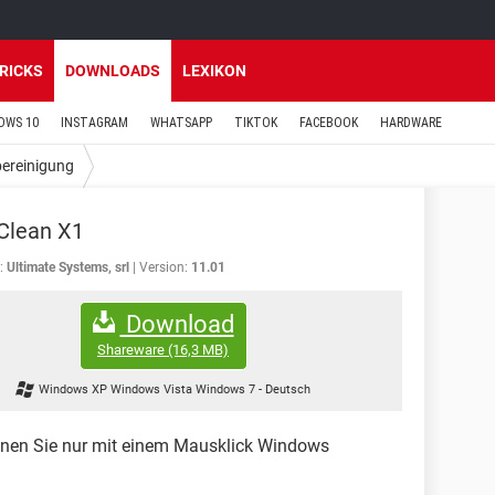
TRICKS
DOWNLOADS
LEXIKON
OWS 10
INSTAGRAM
WHATSAPP
TIKTOK
FACEBOOK
HARDWARE
ereinigung
Clean X1
:
Ultimate Systems, srl
Version:
11.01
Download
Shareware
(16,3 MB)
Windows XP Windows Vista Windows 7
-
Deutsch
nen Sie nur mit einem Mausklick Windows