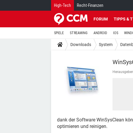
High-Tech
Recht-Finanzen
FORUM
TIPPS & 
SPIELE
STREAMING
ANDROID
IOS
WIND
Downloads
System
Datenb
WinSys
Herausgeber
dank der Software WinSysClean kön
optimieren und reinigen.