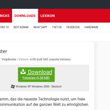
TRICKS
DOWNLOADS
LEXIKON
OWS 10
INSTAGRAM
WHATSAPP
TIKTOK
FACEBOOK
HARDWARE
ter
:
VoipBuster
Version:
4.08 built 645 (neuste Version)
Download
Freeware
(6,58 MB)
Windows XP Windows 2000
-
Deutsch
ramm, das die neueste Technologie nutzt, um freie
Kommunikation auf der ganzen Welt zu ermöglichen.