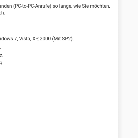
eunden (PC-to-PC-Anrufe) so lange, wie Sie möchten,
ch.
dows 7, Vista, XP, 2000 (Mit SP2).
.
z.
B.
.