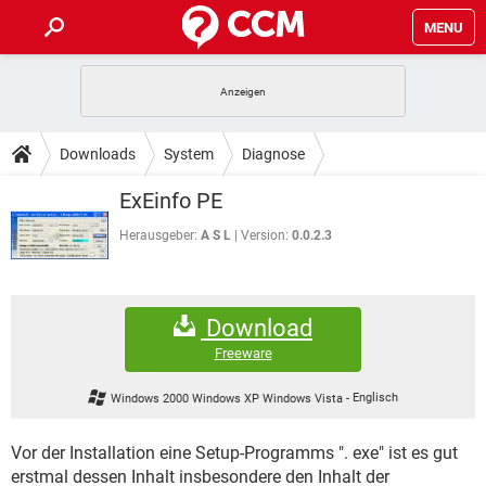
MENU
HOME
SPIELE
STREAMING
TIPPS & TRICKS
Downloads
System
Diagnose
ANDROID
IOS
SPIELE
STREAMING
DOWNLOADS
ExEinfo PE
WINDOWS 10
INSTAGRAM
ANDROID
IOS
WHATSAPP
SPIELE
TIKTOK
STREAMING
Herausgeber:
A S L
Version:
0.0.2.3
FORUM
WINDOWS 10
INSTAGRAM
FACEBOOK
ANDROID
HARDWARE
IOS
WHATSAPP
SPIELE
TIKTOK
STREAMING
LEXIKON
WINDOWS 10
INSTAGRAM
Download
FACEBOOK
ANDROID
HARDWARE
IOS
WHATSAPP
SPIELE
TIKTOK
STREAMING
Freeware
WINDOWS 10
INSTAGRAM
FACEBOOK
ANDROID
HARDWARE
IOS
Windows 2000 Windows XP Windows Vista
-
Englisch
WHATSAPP
TIKTOK
WINDOWS 10
INSTAGRAM
FACEBOOK
HARDWARE
Vor der Installation eine Setup-Programms ". exe" ist es gut
WHATSAPP
TIKTOK
erstmal dessen Inhalt insbesondere den Inhalt der