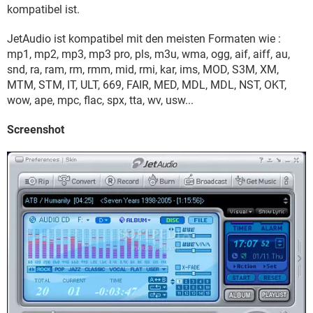
FACEBOOK
HARDWARE
kompatibel ist.
JetAudio ist kompatibel mit den meisten Formaten wie :
mp1, mp2, mp3, mp3 pro, pls, m3u, wma, ogg, aif, aiff, au,
snd, ra, ram, rm, rmm, mid, rmi, kar, ims, MOD, S3M, XM,
MTM, STM, IT, ULT, 669, FAIR, MED, MDL, MDL, NST, OKT,
wow, ape, mpc, flac, spx, tta, wv, usw...
Screenshot