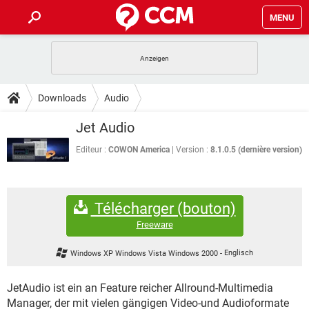
MENU
HOME
SPIELE
STREAMING
TIPPS & TRICKS
Downloads
Audio
ANDROID
IOS
SPIELE
STREAMING
DOWNLOADS
Jet Audio
WINDOWS 10
INSTAGRAM
ANDROID
IOS
WHATSAPP
SPIELE
TIKTOK
STREAMING
Editeur :
COWON America
Version :
8.1.0.5 (dernière version)
FORUM
WINDOWS 10
INSTAGRAM
FACEBOOK
ANDROID
HARDWARE
IOS
WHATSAPP
SPIELE
TIKTOK
STREAMING
LEXIKON
WINDOWS 10
INSTAGRAM
Télécharger (bouton)
FACEBOOK
ANDROID
HARDWARE
IOS
WHATSAPP
SPIELE
TIKTOK
STREAMING
Freeware
WINDOWS 10
INSTAGRAM
FACEBOOK
ANDROID
HARDWARE
IOS
Windows XP Windows Vista Windows 2000
-
Englisch
WHATSAPP
TIKTOK
WINDOWS 10
INSTAGRAM
FACEBOOK
HARDWARE
JetAudio ist ein an Feature reicher Allround-Multimedia
WHATSAPP
TIKTOK
Manager, der mit vielen gängigen Video-und Audioformate