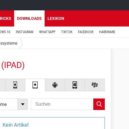
TRICKS
DOWNLOADS
LEXIKON
OWS 10
INSTAGRAM
WHATSAPP
TIKTOK
FACEBOOK
HARDWARE
bssysteme
(IPAD)
eme
Kein Artikel