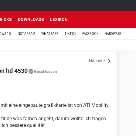
TRICKS
DOWNLOADS
LEXIKON
OWS 10
INSTAGRAM
WHATSAPP
TIKTOK
FACEBOOK
HARDWARE
Nächste
on hd 4530
Geschlossen
it eine eingebaute grafikkarte ist von ATI Mobility
ut finde was farben angeht, darum wollte ich fragen
 ich bessere quallität