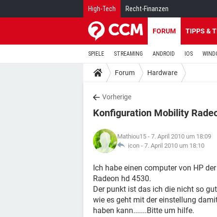
High-Tech
Recht-Finanzen
FORUM
TIPPS & 
SPIELE
STREAMING
ANDROID
IOS
WIND
Forum
Hardware
Vorherige
Konfiguration Mobility Rade
Mathiou15
- 7. April 2010 um 18:09
icon -
7. April 2010 um 18:10
Ich habe einen computer von HP der m
Radeon hd 4530.
Der punkt ist das ich die nicht so g
wie es geht mit der einstellung damit
haben kann.......Bitte um hilfe.