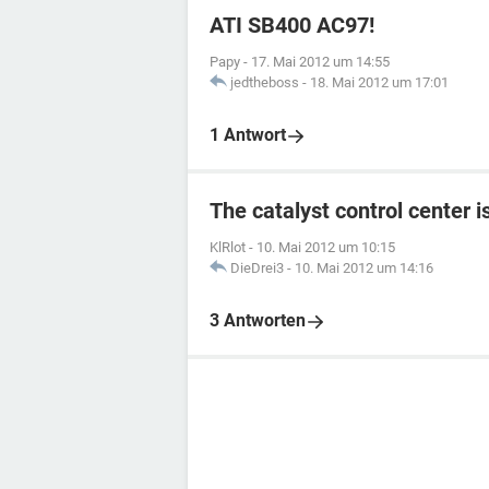
ATI SB400 AC97!
Papy
-
17. Mai 2012 um 14:55
jedtheboss
-
18. Mai 2012 um 17:01
1 Antwort
The catalyst control center i
KlRlot
-
10. Mai 2012 um 10:15
DieDrei3
-
10. Mai 2012 um 14:16
3 Antworten