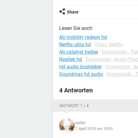
Share
Lesen Sie auch:
Ati mobility radeon hd
Netflix ultra hd
-
Tipps -Netflix
Ati catalyst treiber
-
Downloads - Trei
Realtek hd
-
Downloads - Audio-Trei
Hd audio bustreiber
-
Downloads - Au
Soundmax hd audio
-
Downloads - T
4 Antworten
ANTWORT 1 / 4
cartier
7. April 2010 um 18:09