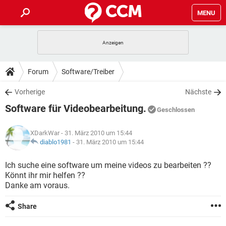
MENU
HOME
SPIELE
STREAMING
TIPPS & TRICKS
Forum
Software/Treiber
ANDROID
IOS
SPIELE
STREAMING
DOWNLOADS
Vorherige
Nächste
WINDOWS 10
INSTAGRAM
ANDROID
IOS
Software für Videobearbeitung.
WHATSAPP
SPIELE
TIKTOK
STREAMING
Geschlossen
FORUM
WINDOWS 10
INSTAGRAM
FACEBOOK
ANDROID
HARDWARE
IOS
XDarkWar
- 31. März 2010 um 15:44
WHATSAPP
SPIELE
TIKTOK
STREAMING
LEXIKON
diablo1981
-
31. März 2010 um 15:44
WINDOWS 10
INSTAGRAM
FACEBOOK
ANDROID
HARDWARE
IOS
WHATSAPP
SPIELE
TIKTOK
STREAMING
Ich suche eine software um meine videos zu bearbeiten ??
WINDOWS 10
INSTAGRAM
Könnt ihr mir helfen ??
FACEBOOK
ANDROID
HARDWARE
IOS
Danke am voraus.
WHATSAPP
TIKTOK
WINDOWS 10
INSTAGRAM
FACEBOOK
HARDWARE
Share
WHATSAPP
TIKTOK