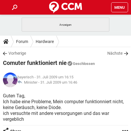
MENU
HOME
SPIELE
STREAMING
TIPPS & TRICKS
Forum
Hardware
ANDROID
IOS
SPIELE
STREAMING
DOWNLOADS
Vorherige
Nächste
WINDOWS 10
INSTAGRAM
ANDROID
IOS
Comuter funktioniert nie
WHATSAPP
SPIELE
TIKTOK
STREAMING
Geschlossen
FORUM
WINDOWS 10
INSTAGRAM
FACEBOOK
ANDROID
HARDWARE
IOS
bayerisch
- 31. Juli 2009 um 16:15
WHATSAPP
SPIELE
TIKTOK
STREAMING
LEXIKON
Minister -
31. Juli 2009 um 16:46
WINDOWS 10
INSTAGRAM
FACEBOOK
ANDROID
HARDWARE
IOS
WHATSAPP
SPIELE
TIKTOK
STREAMING
Guten Tag,
WINDOWS 10
INSTAGRAM
Ich habe eine Probleme, Mein computer funktionniert nicht,
FACEBOOK
ANDROID
HARDWARE
IOS
keine Gerâusch, keine Diode.
WHATSAPP
TIKTOK
ich versuchte mit andere versorgungen und das war
WINDOWS 10
INSTAGRAM
FACEBOOK
HARDWARE
vergeblich
WHATSAPP
TIKTOK