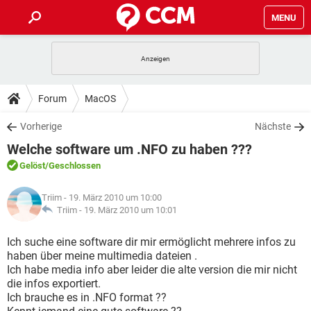
MENU
HOME
SPIELE
STREAMING
TIPPS & TRICKS
Forum
MacOS
ANDROID
IOS
SPIELE
STREAMING
DOWNLOADS
Vorherige
Nächste
WINDOWS 10
INSTAGRAM
ANDROID
IOS
Welche software um .NFO zu haben ???
WHATSAPP
SPIELE
TIKTOK
STREAMING
FORUM
WINDOWS 10
INSTAGRAM
Gelöst
/Geschlossen
FACEBOOK
ANDROID
HARDWARE
IOS
WHATSAPP
SPIELE
TIKTOK
STREAMING
LEXIKON
WINDOWS 10
Triim
- 19. März 2010 um 10:00
INSTAGRAM
FACEBOOK
ANDROID
HARDWARE
IOS
Triim -
19. März 2010 um 10:01
WHATSAPP
SPIELE
TIKTOK
STREAMING
WINDOWS 10
INSTAGRAM
Ich suche eine software dir mir ermöglicht mehrere infos zu
FACEBOOK
ANDROID
HARDWARE
IOS
haben über meine multimedia dateien .
WHATSAPP
TIKTOK
Ich habe media info aber leider die alte version die mir nicht
WINDOWS 10
INSTAGRAM
FACEBOOK
HARDWARE
die infos exportiert.
WHATSAPP
TIKTOK
Ich brauche es in .NFO format ??