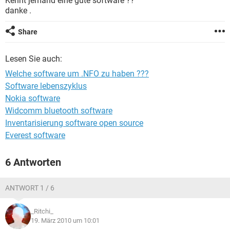
Kennt jemand eine gute software ??
FACEBOOK
HARDWARE
danke .
Share
Lesen Sie auch:
Welche software um .NFO zu haben ???
Software lebenszyklus
Nokia software
Widcomm bluetooth software
Inventarisierung software open source
Everest software
6 Antworten
ANTWORT 1 / 6
_Ritchi_
19. März 2010 um 10:01