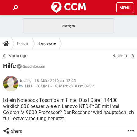
MENU
HOME
SPIELE
STREAMING
TIPPS & TRICKS
Forum
Hardware
ANDROID
IOS
SPIELE
STREAMING
DOWNLOADS
Vorherige
Nächste
WINDOWS 10
INSTAGRAM
ANDROID
IOS
Hilfe
WHATSAPP
SPIELE
TIKTOK
STREAMING
Geschlossen
FORUM
WINDOWS 10
INSTAGRAM
FACEBOOK
ANDROID
HARDWARE
IOS
Neuling
- 18. März 2010 um 12:05
WHATSAPP
SPIELE
TIKTOK
STREAMING
LEXIKON
HILFEKOMMT -
19. März 2010 um 09:22
WINDOWS 10
INSTAGRAM
FACEBOOK
ANDROID
HARDWARE
IOS
WHATSAPP
SPIELE
TIKTOK
STREAMING
Ist ein Notebook Toschiba mit Intel Dual Core I T4400
WINDOWS 10
INSTAGRAM
wirklich 60€ besser wie ein Lenovo NTD4YGE mit Intel
FACEBOOK
ANDROID
HARDWARE
IOS
Celeron M 9000 Prozessor? Der Recchner wird hauptsächlich
WHATSAPP
TIKTOK
für Textverarbeitung benutzt.
WINDOWS 10
INSTAGRAM
FACEBOOK
HARDWARE
WHATSAPP
TIKTOK
Share