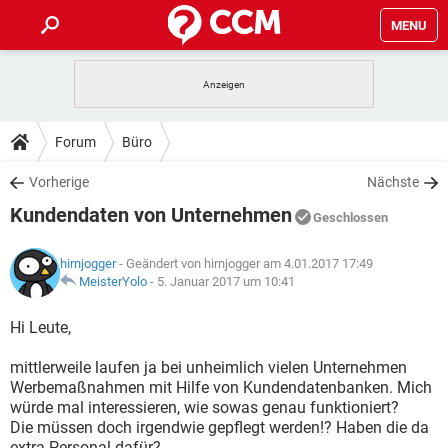
MENU
HOME
SPIELE
STREAMING
TIPPS & TRICKS
Forum
Büro
ANDROID
IOS
SPIELE
STREAMING
DOWNLOADS
Vorherige
Nächste
WINDOWS 10
INSTAGRAM
ANDROID
IOS
Kundendaten von Unternehmen
WHATSAPP
SPIELE
TIKTOK
STREAMING
Geschlossen
FORUM
WINDOWS 10
INSTAGRAM
FACEBOOK
ANDROID
HARDWARE
IOS
hirnjogger
- Geändert von hirnjogger am 4.01.2017 17:49
WHATSAPP
SPIELE
TIKTOK
STREAMING
LEXIKON
MeisterYolo
-
5. Januar 2017 um 10:41
WINDOWS 10
INSTAGRAM
FACEBOOK
ANDROID
HARDWARE
IOS
WHATSAPP
SPIELE
TIKTOK
STREAMING
Hi Leute,
WINDOWS 10
INSTAGRAM
FACEBOOK
ANDROID
HARDWARE
IOS
mittlerweile laufen ja bei unheimlich vielen Unternehmen
WHATSAPP
TIKTOK
Werbemaßnahmen mit Hilfe von Kundendatenbanken. Mich
WINDOWS 10
INSTAGRAM
FACEBOOK
HARDWARE
würde mal interessieren, wie sowas genau funktioniert?
WHATSAPP
TIKTOK
Die müssen doch irgendwie gepflegt werden!? Haben die da
extra Personal dafür?