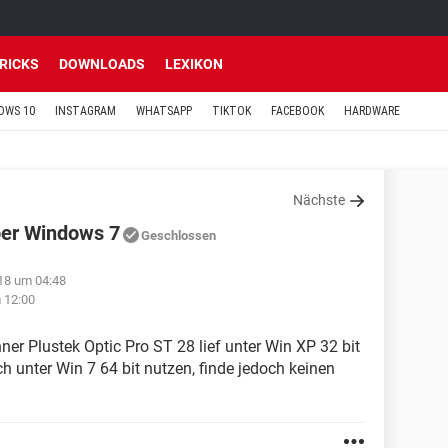
TRICKS
DOWNLOADS
LEXIKON
OWS 10
INSTAGRAM
WHATSAPP
TIKTOK
FACEBOOK
HARDWARE
Nächste
ber Windows 7
Geschlossen
18 um 04:48
 12:00
ner Plustek Optic Pro ST 28 lief unter Win XP 32 bit
h unter Win 7 64 bit nutzen, finde jedoch keinen