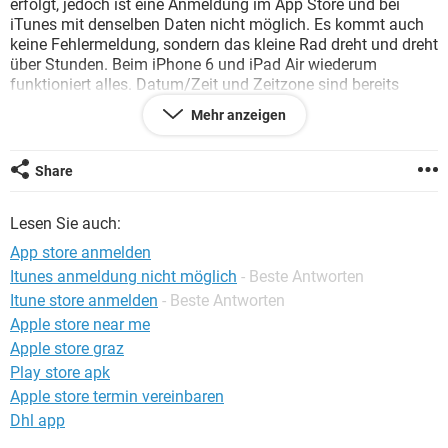
erfolgt, jedoch ist eine Anmeldung im App Store und bei
FACEBOOK
HARDWARE
iTunes mit denselben Daten nicht möglich. Es kommt auch
keine Fehlermeldung, sondern das kleine Rad dreht und dreht
über Stunden. Beim iPhone 6 und iPad Air wiederum
funktioniert alles. Datum/Zeit und Zeitzone sind bereits
eingestellt.
Mehr anzeigen
Ich hoffe, jemand hat eine Lösung.
Share
Konfiguration:
iPhone / Safari 9.0
Lesen Sie auch:
App store anmelden
Itunes anmeldung nicht möglich
- Beste Antworten
Itune store anmelden
- Beste Antworten
Apple store near me
Apple store graz
Play store apk
Apple store termin vereinbaren
Dhl app