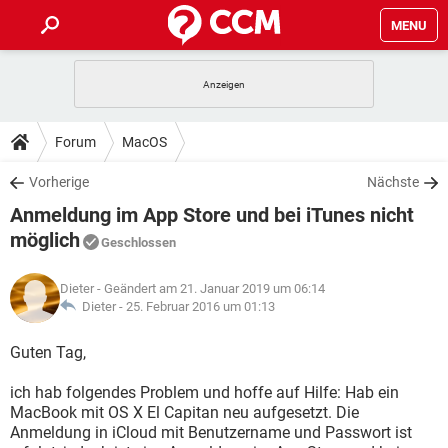
MENU
HOME
SPIELE
STREAMING
TIPPS & TRICKS
Forum
MacOS
ANDROID
IOS
SPIELE
STREAMING
DOWNLOADS
Vorherige
Nächste
WINDOWS 10
INSTAGRAM
ANDROID
IOS
Anmeldung im App Store und bei iTunes nicht
WHATSAPP
SPIELE
TIKTOK
STREAMING
FORUM
WINDOWS 10
INSTAGRAM
möglich
Geschlossen
FACEBOOK
ANDROID
HARDWARE
IOS
WHATSAPP
SPIELE
TIKTOK
STREAMING
LEXIKON
WINDOWS 10
INSTAGRAM
Dieter
- Geändert am 21. Januar 2019 um 06:14
FACEBOOK
ANDROID
HARDWARE
IOS
Dieter -
25. Februar 2016 um 01:13
WHATSAPP
SPIELE
TIKTOK
STREAMING
WINDOWS 10
INSTAGRAM
Guten Tag,
FACEBOOK
ANDROID
HARDWARE
IOS
WHATSAPP
TIKTOK
WINDOWS 10
INSTAGRAM
ich hab folgendes Problem und hoffe auf Hilfe: Hab ein
FACEBOOK
HARDWARE
MacBook mit OS X El Capitan neu aufgesetzt. Die
WHATSAPP
TIKTOK
Anmeldung in iCloud mit Benutzername und Passwort ist