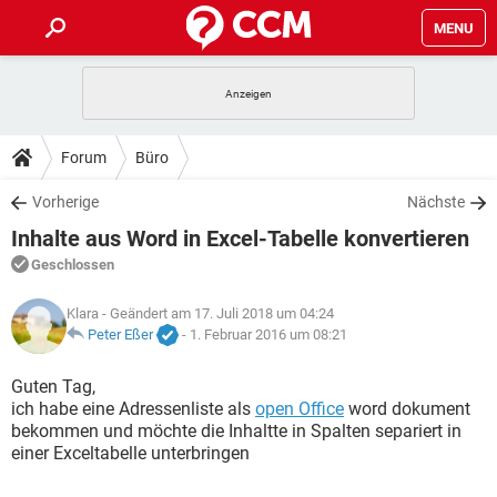
MENU
HOME
SPIELE
STREAMING
TIPPS & TRICKS
Forum
Büro
ANDROID
IOS
SPIELE
STREAMING
DOWNLOADS
Vorherige
Nächste
WINDOWS 10
INSTAGRAM
ANDROID
IOS
Inhalte aus Word in Excel-Tabelle konvertieren
WHATSAPP
SPIELE
TIKTOK
STREAMING
FORUM
WINDOWS 10
INSTAGRAM
Geschlossen
FACEBOOK
ANDROID
HARDWARE
IOS
WHATSAPP
SPIELE
TIKTOK
STREAMING
LEXIKON
Klara
- Geändert am 17. Juli 2018 um 04:24
WINDOWS 10
INSTAGRAM
FACEBOOK
ANDROID
HARDWARE
IOS
Peter Eßer
-
1. Februar 2016 um 08:21
WHATSAPP
SPIELE
TIKTOK
STREAMING
WINDOWS 10
INSTAGRAM
Guten Tag,
FACEBOOK
ANDROID
HARDWARE
IOS
ich habe eine Adressenliste als
open Office
word dokument
WHATSAPP
TIKTOK
bekommen und möchte die Inhaltte in Spalten separiert in
WINDOWS 10
INSTAGRAM
FACEBOOK
HARDWARE
einer Exceltabelle unterbringen
WHATSAPP
TIKTOK