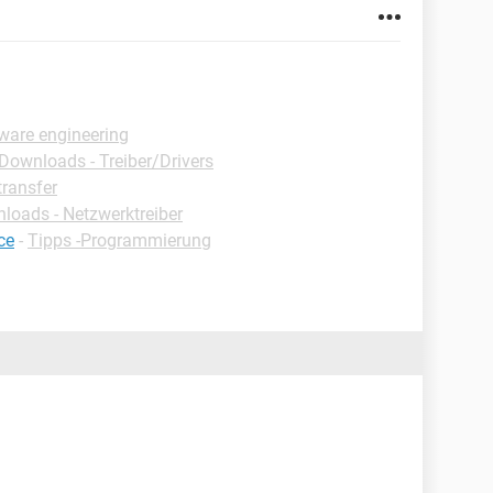
tware engineering
Downloads - Treiber/Drivers
ransfer
loads - Netzwerktreiber
ce
-
Tipps -Programmierung