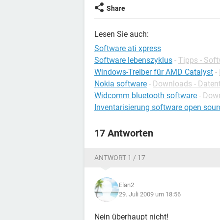
Share
Lesen Sie auch:
Software ati xpress
Software lebenszyklus
-
Tipps - Sof
Windows-Treiber für AMD Catalyst
-
Nokia software
-
Downloads - Datent
Widcomm bluetooth software
-
Down
Inventarisierung software open sour
17 Antworten
ANTWORT 1 / 17
Elan2
29. Juli 2009 um 18:56
Nein überhaupt nicht!