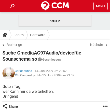
MENU
HOME
SPIELE
STREAMING
TIPPS & TRICKS
Forum
Hardware
ANDROID
IOS
SPIELE
STREAMING
DOWNLOADS
Vorherige
Nächste
WINDOWS 10
INSTAGRAM
ANDROID
IOS
Suche CmediaAC97Audio/devicefüe
WHATSAPP
SPIELE
TIKTOK
STREAMING
FORUM
WINDOWS 10
INSTAGRAM
Sounschema so
Geschlossen
FACEBOOK
ANDROID
HARDWARE
IOS
WHATSAPP
SPIELE
TIKTOK
STREAMING
LEXIKON
WINDOWS 10
INSTAGRAM
Carloscunha
- 14. Juni 2009 um 20:52
FACEBOOK
ANDROID
HARDWARE
IOS
Gesperrt profil -
15. Juni 2009 um 23:07
WHATSAPP
SPIELE
TIKTOK
STREAMING
WINDOWS 10
INSTAGRAM
Guten Tag,
FACEBOOK
ANDROID
HARDWARE
IOS
WHATSAPP
TIKTOK
wer Kann mir da weiterhelfen.
WINDOWS 10
INSTAGRAM
Dringend
FACEBOOK
HARDWARE
WHATSAPP
TIKTOK
Share