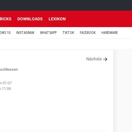
TRICKS
DOWNLOADS
LEXIKON
OWS 10
INSTAGRAM
WHATSAPP
TIKTOK
FACEBOOK
HARDWARE
Nächste
schlossen
m 01:07
m 11:08