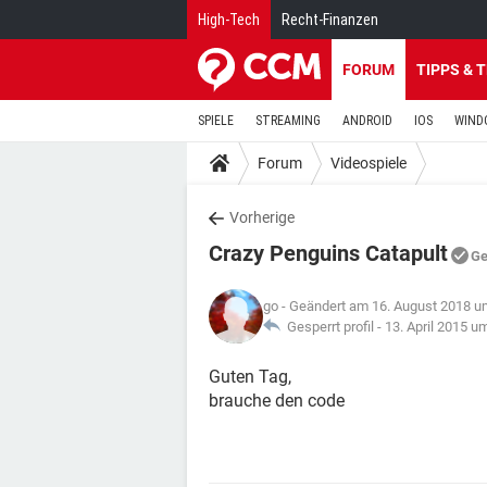
High-Tech
Recht-Finanzen
FORUM
TIPPS & 
SPIELE
STREAMING
ANDROID
IOS
WIND
Forum
Videospiele
Vorherige
Crazy Penguins Catapult
Ge
go
- Geändert am 16. August 2018 u
Gesperrt profil -
13. April 2015 u
Guten Tag,
brauche den code