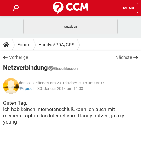
MENU
HOME
SPIELE
STREAMING
TIPPS & TRICKS
Forum
Handys/PDA/GPS
ANDROID
IOS
SPIELE
STREAMING
DOWNLOADS
Vorherige
Nächste
WINDOWS 10
INSTAGRAM
ANDROID
IOS
Netzverbindung
WHATSAPP
SPIELE
TIKTOK
STREAMING
Geschlossen
FORUM
WINDOWS 10
INSTAGRAM
FACEBOOK
ANDROID
HARDWARE
IOS
danilo
- Geändert am 20. Oktober 2018 um 06:37
WHATSAPP
SPIELE
TIKTOK
STREAMING
LEXIKON
pico.l
-
30. Januar 2014 um 14:03
WINDOWS 10
INSTAGRAM
FACEBOOK
ANDROID
HARDWARE
IOS
WHATSAPP
SPIELE
TIKTOK
STREAMING
Guten Tag,
WINDOWS 10
INSTAGRAM
Ich hab keinen Internetanschluß.kann ich auch mit
FACEBOOK
ANDROID
HARDWARE
IOS
meinem Laptop das Internet vom Handy nutzen,galaxy
WHATSAPP
TIKTOK
young
WINDOWS 10
INSTAGRAM
FACEBOOK
HARDWARE
WHATSAPP
TIKTOK