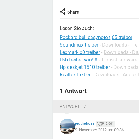
Share
Lesen Sie auch:
Packard bell easynote tj65 treiber
Soundmax treiber
-
Downloads - Trei
Lexmark x0 treiber
-
Downloads - Dru
Usb treiber win98
-
Tipps -Hardware
Hp deskjet 1510 treiber
-
Downloads -
Realtek treiber
-
Downloads - Audio-T
1 Antwort
ANTWORT 1 / 1
jedtheboss
5.661
9. November 2012 um 09:36