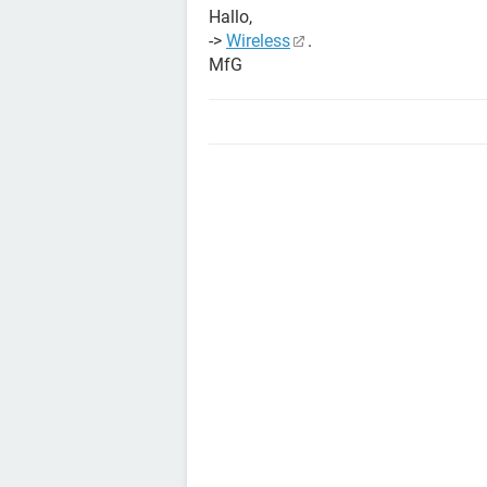
Hallo,
->
Wireless
.
MfG