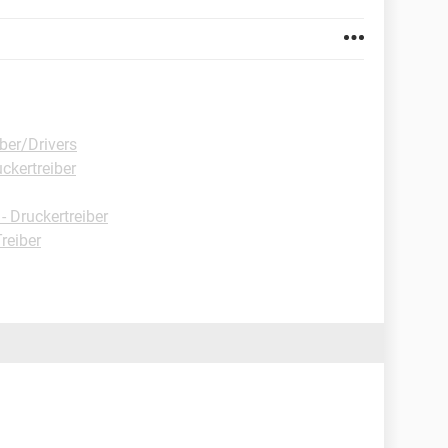
ber/Drivers
ckertreiber
 Druckertreiber
reiber