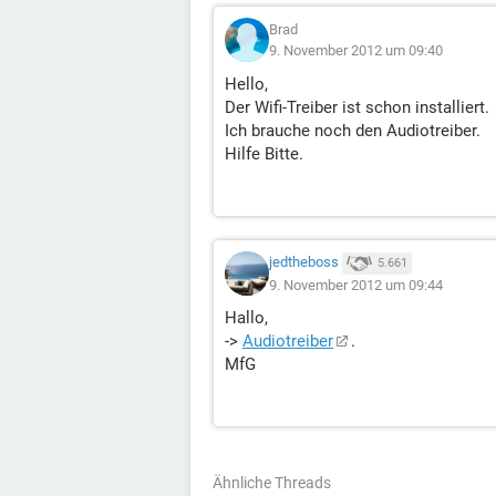
Brad
9. November 2012 um 09:40
Hello,
Der Wifi-Treiber ist schon installiert.
Ich brauche noch den Audiotreiber.
Hilfe Bitte.
jedtheboss
5.661
9. November 2012 um 09:44
Hallo,
->
Audiotreiber
.
MfG
Ähnliche Threads