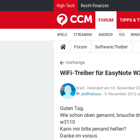
High-Tech
Recht-Finanzen
FORUM
TIPPS & 
SPIELE
STREAMING
ANDROID
IOS
WIND
Forum
Software/Treiber
Vorherige
WiFi-Treiber für EasyNote 
Brad
- Geändert am 10. November 2
jedtheboss
-
9. November 2012 u
Guten Tag,
Wie schon oben genannt, brauche dr
w3110
Kann mir bitte jemand helfen?
Danke im voraus