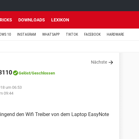
TRICKS
DOWNLOADS
LEXIKON
OWS 10
INSTAGRAM
WHATSAPP
TIKTOK
FACEBOOK
HARDWARE
Nächste
W3110
Gelöst
/Geschlossen
018 um 06:53
m 09:44
ingend den Wifi Treiber von dem Laptop EasyNote