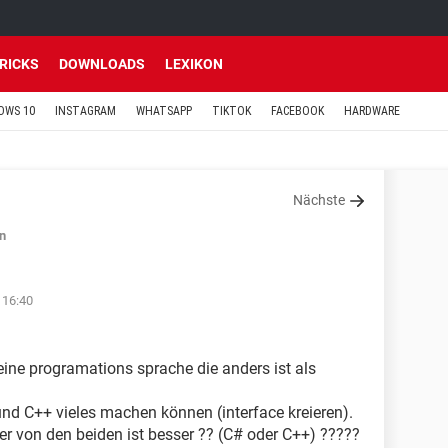
TRICKS
DOWNLOADS
LEXIKON
OWS 10
INSTAGRAM
WHATSAPP
TIKTOK
FACEBOOK
HARDWARE
Nächste
n
 16:40
eine programations sprache die anders ist als
nd C++ vieles machen können (interface kreieren).
er von den beiden ist besser ?? (C# oder C++) ?????