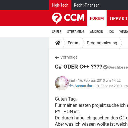
High-Tech
Recht-Finanzen
FORUM
TIPPS & 
SPIELE
STREAMING
ANDROID
IOS
WIND
Forum
Programmierung
Vorherige
C# ODER C++ ????
Geschlosse
flint
- 16. Februar 2010 um 14:22
Saman.tha
-
19. Februar 2010 um
Guten Tag,
Für meinen ersten projekt,suche ich 
PYTHON ist.
Da durch habe ich gesehen das C# u
Aber was ich wissen wollte ist welch