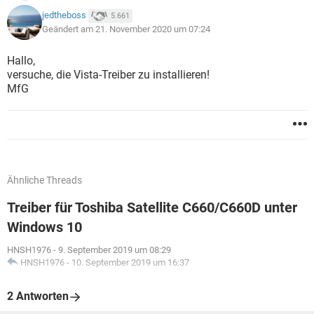
jedtheboss
5.661
Geändert am 21. November 2020 um 07:24
Hallo,
versuche, die Vista-Treiber zu installieren!
MfG
Ähnliche Threads
Treiber für Toshiba Satellite C660/C660D unter
Windows 10
HNSH1976
-
9. September 2019 um 08:29
HNSH1976
-
10. September 2019 um 16:37
2 Antworten