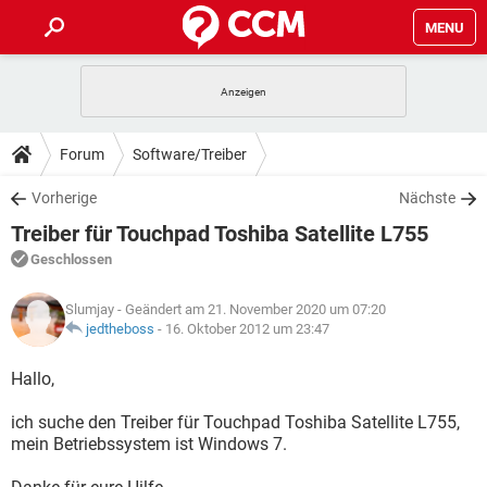
MENU
HOME
SPIELE
STREAMING
TIPPS & TRICKS
Forum
Software/Treiber
ANDROID
IOS
SPIELE
STREAMING
DOWNLOADS
Vorherige
Nächste
WINDOWS 10
INSTAGRAM
ANDROID
IOS
Treiber für Touchpad Toshiba Satellite L755
WHATSAPP
SPIELE
TIKTOK
STREAMING
FORUM
WINDOWS 10
INSTAGRAM
Geschlossen
FACEBOOK
ANDROID
HARDWARE
IOS
WHATSAPP
SPIELE
TIKTOK
STREAMING
LEXIKON
WINDOWS 10
Slumjay
- Geändert am 21. November 2020 um 07:20
INSTAGRAM
FACEBOOK
ANDROID
HARDWARE
IOS
jedtheboss
-
16. Oktober 2012 um 23:47
WHATSAPP
SPIELE
TIKTOK
STREAMING
WINDOWS 10
INSTAGRAM
Hallo,
FACEBOOK
ANDROID
HARDWARE
IOS
WHATSAPP
TIKTOK
ich suche den Treiber für Touchpad Toshiba Satellite L755,
WINDOWS 10
INSTAGRAM
FACEBOOK
HARDWARE
mein Betriebssystem ist Windows 7.
WHATSAPP
TIKTOK