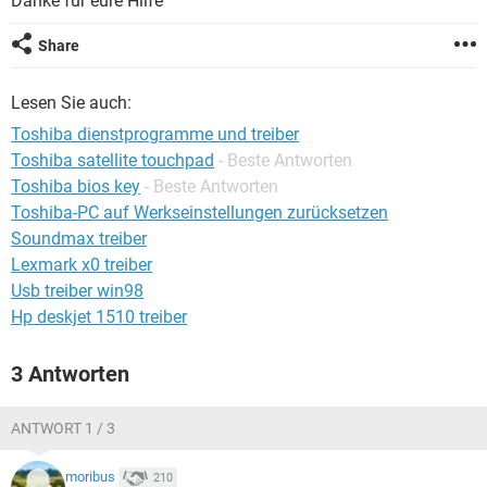
Danke für eure Hilfe
FACEBOOK
HARDWARE
Share
Lesen Sie auch:
Toshiba dienstprogramme und treiber
Toshiba satellite touchpad
- Beste Antworten
Toshiba bios key
- Beste Antworten
Toshiba-PC auf Werkseinstellungen zurücksetzen
Soundmax treiber
Lexmark x0 treiber
Usb treiber win98
Hp deskjet 1510 treiber
3 Antworten
ANTWORT 1 / 3
moribus
210