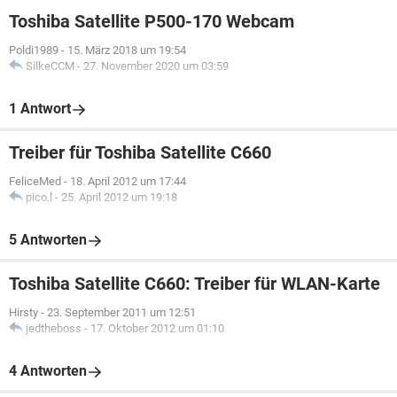
Toshiba Satellite P500-170 Webcam
Poldi1989
-
15. März 2018 um 19:54
SilkeCCM
-
27. November 2020 um 03:59
1 Antwort
Treiber für Toshiba Satellite C660
FeliceMed
-
18. April 2012 um 17:44
pico.l
-
25. April 2012 um 19:18
5 Antworten
Toshiba Satellite C660: Treiber für WLAN-Karte
Hirsty
-
23. September 2011 um 12:51
jedtheboss
-
17. Oktober 2012 um 01:10
4 Antworten