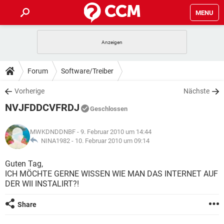
MENU
HOME
SPIELE
STREAMING
TIPPS & TRICKS
Forum
Software/Treiber
ANDROID
IOS
SPIELE
STREAMING
DOWNLOADS
Vorherige
Nächste
WINDOWS 10
INSTAGRAM
ANDROID
IOS
NVJFDDCVFRDJ
WHATSAPP
SPIELE
TIKTOK
STREAMING
Geschlossen
FORUM
WINDOWS 10
INSTAGRAM
FACEBOOK
ANDROID
HARDWARE
IOS
MWKDNDDNBF
- 9. Februar 2010 um 14:44
WHATSAPP
SPIELE
TIKTOK
STREAMING
LEXIKON
NINA1982 -
10. Februar 2010 um 09:14
WINDOWS 10
INSTAGRAM
FACEBOOK
ANDROID
HARDWARE
IOS
WHATSAPP
SPIELE
TIKTOK
STREAMING
Guten Tag,
WINDOWS 10
INSTAGRAM
ICH MÖCHTE GERNE WISSEN WIE MAN DAS INTERNET AUF
FACEBOOK
ANDROID
HARDWARE
IOS
DER WII INSTALIRT?!
WHATSAPP
TIKTOK
WINDOWS 10
INSTAGRAM
FACEBOOK
HARDWARE
Share
WHATSAPP
TIKTOK