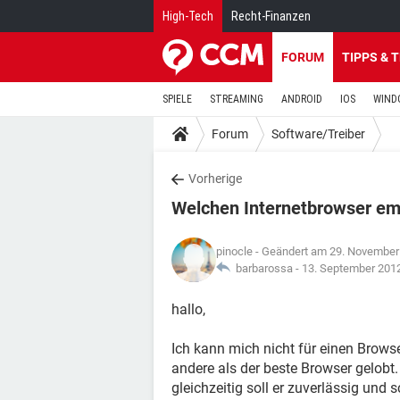
High-Tech
Recht-Finanzen
FORUM
TIPPS & 
SPIELE
STREAMING
ANDROID
IOS
WIND
Forum
Software/Treiber
Vorherige
Welchen Internetbrowser emp
pinocle
- Geändert am 29. November
barbarossa -
13. September 201
hallo,
Ich kann mich nicht für einen Browse
andere als der beste Browser gelobt. 
gleichzeitig soll er zuverlässig und s