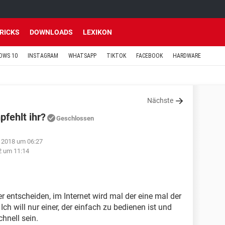
TRICKS
DOWNLOADS
LEXIKON
OWS 10
INSTAGRAM
WHATSAPP
TIKTOK
FACEBOOK
HARDWARE
Nächste
fehlt ihr?
Geschlossen
 2018 um 06:27
2 um 11:14
r entscheiden, im Internet wird mal der eine mal der
Ich will nur einer, der einfach zu bedienen ist und
chnell sein.