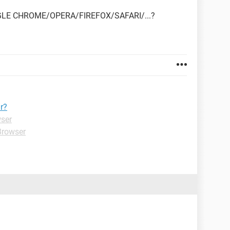
OGLE CHROME/OPERA/FIREFOX/SAFARI/...?
r?
wser
Browser