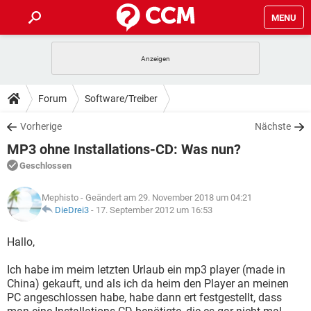
MENU
HOME
SPIELE
STREAMING
TIPPS & TRICKS
Forum
Software/Treiber
ANDROID
IOS
SPIELE
STREAMING
DOWNLOADS
Vorherige
Nächste
WINDOWS 10
INSTAGRAM
ANDROID
IOS
MP3 ohne Installations-CD: Was nun?
WHATSAPP
SPIELE
TIKTOK
STREAMING
FORUM
WINDOWS 10
INSTAGRAM
Geschlossen
FACEBOOK
ANDROID
HARDWARE
IOS
WHATSAPP
SPIELE
TIKTOK
STREAMING
LEXIKON
WINDOWS 10
Mephisto
- Geändert am 29. November 2018 um 04:21
INSTAGRAM
FACEBOOK
ANDROID
HARDWARE
IOS
DieDrei3
-
17. September 2012 um 16:53
WHATSAPP
SPIELE
TIKTOK
STREAMING
WINDOWS 10
INSTAGRAM
Hallo,
FACEBOOK
ANDROID
HARDWARE
IOS
WHATSAPP
TIKTOK
Ich habe im meim letzten Urlaub ein mp3 player (made in
WINDOWS 10
INSTAGRAM
FACEBOOK
HARDWARE
China) gekauft, und als ich da heim den Player an meinen
WHATSAPP
TIKTOK
PC angeschlossen habe, habe dann ert festgestellt, dass