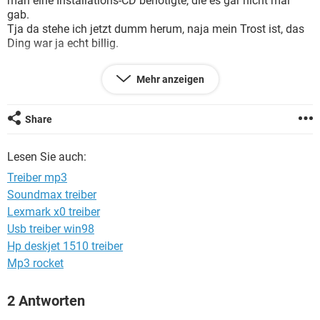
man eine Installations-CD benötigte, die es gar nicht mal
FACEBOOK
HARDWARE
gab.
Tja da stehe ich jetzt dumm herum, naja mein Trost ist, das
Ding war ja echt billig.
Mein PC erkennt den Player aber mir fehlen die
Mehr anzeigen
Software/Treiber.
Weiß jemand wo ich sie finden könnte ?
Vielen Dank
Share
Lesen Sie auch:
Treiber mp3
Soundmax treiber
Lexmark x0 treiber
Usb treiber win98
Hp deskjet 1510 treiber
Mp3 rocket
2 Antworten