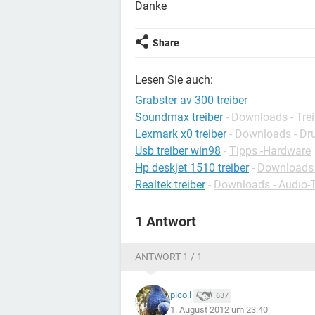
Danke
Share
Lesen Sie auch:
Grabster av 300 treiber
Soundmax treiber
-
Downloads - Trei
Lexmark x0 treiber
-
Downloads - Dru
Usb treiber win98
-
Tipps -Hardware
Hp deskjet 1510 treiber
-
Downloads -
Realtek treiber
-
Downloads - Audio-T
1 Antwort
ANTWORT 1 / 1
pico.l
637
1. August 2012 um 23:40