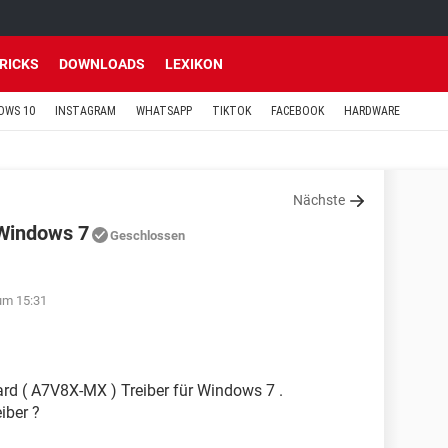
TRICKS
DOWNLOADS
LEXIKON
OWS 10
INSTAGRAM
WHATSAPP
TIKTOK
FACEBOOK
HARDWARE
Nächste
 Windows 7
Geschlossen
um 15:31
ard ( A7V8X-MX ) Treiber für Windows 7 .
iber ?