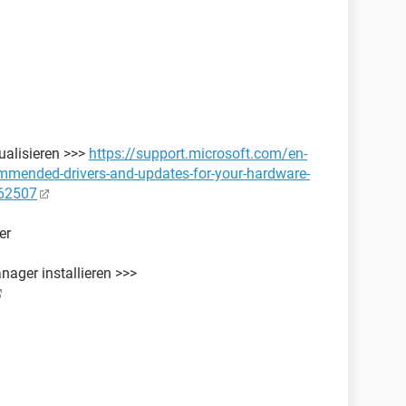
ualisieren >>>
https://support.microsoft.com/en-
mmended-drivers-and-updates-for-your-hardware-
62507
er
nager installieren >>>