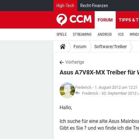
High-Tech
Recht-Finanzen
FORUM
TIPPS & 
SPIELE
STREAMING
ANDROID
IOS
WIND
Forum
Software/Treiber
Vorherige
Asus A7V8X-MX Treiber für
Frederick
- 1. August 2012 um 12:21
Frederick -
20. September 2012 
Hallo,
Ich suche für eine alte Asus Mainbo
Gibt es Sie ? und wo finde ich die Tre