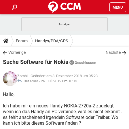
MENU
HOME
SPIELE
STREAMING
TIPPS & TRICKS
Forum
Handys/PDA/GPS
ANDROID
IOS
SPIELE
STREAMING
DOWNLOADS
Vorherige
Nächste
WINDOWS 10
INSTAGRAM
ANDROID
IOS
Suche Software für Nokia
WHATSAPP
SPIELE
TIKTOK
STREAMING
Geschlossen
FORUM
WINDOWS 10
INSTAGRAM
FACEBOOK
ANDROID
HARDWARE
IOS
Zombi
- Geändert am 8. Dezember 2018 um 05:23
WHATSAPP
SPIELE
TIKTOK
STREAMING
LEXIKON
DreAmer -
26. Juli 2012 um 10:13
WINDOWS 10
INSTAGRAM
FACEBOOK
ANDROID
HARDWARE
IOS
WHATSAPP
SPIELE
TIKTOK
STREAMING
Hallo,
WINDOWS 10
INSTAGRAM
FACEBOOK
ANDROID
HARDWARE
IOS
Ich habe mir ein neues Handy NOKIA-2720a-2 zugelegt,
WHATSAPP
TIKTOK
wenn ich das Handy an PC verbinde, wird es nicht erkannt .
WINDOWS 10
INSTAGRAM
FACEBOOK
HARDWARE
es fehlt anscheinend irgendein Software oder Treiber. Wo
WHATSAPP
TIKTOK
kann ich bitte dieses Software finden ?