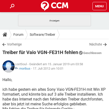
MENU
HOME
SPIELE
STREAMING
TIPPS & TRICKS
Forum
Software/Treiber
ANDROID
IOS
SPIELE
STREAMING
DOWNLOADS
Vorherige
Nächste
WINDOWS 10
INSTAGRAM
ANDROID
IOS
Treiber für Vaio VGN-FE31H fehlen
WHATSAPP
SPIELE
TIKTOK
STREAMING
Geschlossen
FORUM
WINDOWS 10
INSTAGRAM
FACEBOOK
ANDROID
HARDWARE
IOS
LostSoul
- Geändert am 15. Januar 2019 um 03:58
WHATSAPP
SPIELE
TIKTOK
STREAMING
LEXIKON
moribus
-
17. Juli 2012 um 10:01
WINDOWS 10
INSTAGRAM
FACEBOOK
ANDROID
HARDWARE
IOS
WHATSAPP
SPIELE
TIKTOK
STREAMING
Hallo,
WINDOWS 10
INSTAGRAM
FACEBOOK
ANDROID
HARDWARE
IOS
ich habe gestern ein altes Sony Vaio VGN-FE31H mit Win XP
WHATSAPP
TIKTOK
formatiert, und könnte bis auf 3 alle Treiber installieren. Ich
WINDOWS 10
INSTAGRAM
FACEBOOK
HARDWARE
habe das Internet nach den fehlenden Treiber durchforsten,
WHATSAPP
TIKTOK
aber bis jetzt ist meine Suche erfolglos geblieben.
Mir fehlen die Treiber für folgende Geräte :