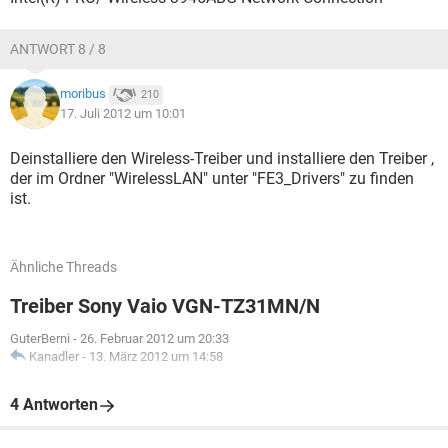
ANTWORT 8 / 8
moribus
210
17. Juli 2012 um 10:01
Deinstalliere den Wireless-Treiber und installiere den Treiber ,
der im Ordner "WirelessLAN" unter "FE3_Drivers" zu finden
ist.
Ähnliche Threads
Treiber Sony Vaio VGN-TZ31MN/N
GuterBerni
-
26. Februar 2012 um 20:33
Kanadler
-
13. März 2012 um 14:58
4 Antworten