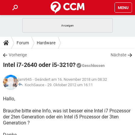
MENU
HOME
SPIELE
STREAMING
TIPPS & TRICKS
Forum
Hardware
ANDROID
IOS
SPIELE
STREAMING
DOWNLOADS
Vorherige
Nächste
WINDOWS 10
INSTAGRAM
ANDROID
IOS
Intel i7-2640 oder i5-3210?
WHATSAPP
SPIELE
TIKTOK
STREAMING
Geschlossen
FORUM
WINDOWS 10
INSTAGRAM
FACEBOOK
ANDROID
HARDWARE
IOS
jami945
- Geändert am 16. November 2018 um 08:32
WHATSAPP
SPIELE
TIKTOK
STREAMING
LEXIKON
KochSauce -
29. Oktober 2012 um 16:11
WINDOWS 10
INSTAGRAM
FACEBOOK
ANDROID
HARDWARE
IOS
WHATSAPP
SPIELE
TIKTOK
STREAMING
Hallo,
WINDOWS 10
INSTAGRAM
FACEBOOK
ANDROID
HARDWARE
IOS
Brauche bitte eine Info, was ist besser eine Intel i7 Prozessor
WHATSAPP
TIKTOK
der 2ten Generation oder ein Intel i5 Prozessor der 3ten
WINDOWS 10
INSTAGRAM
FACEBOOK
HARDWARE
Generation ?
WHATSAPP
TIKTOK
Danke